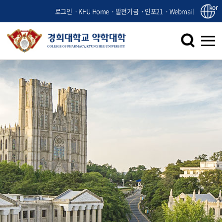
kor
로그인
KHU Home
발전기금
인포21
Webmail