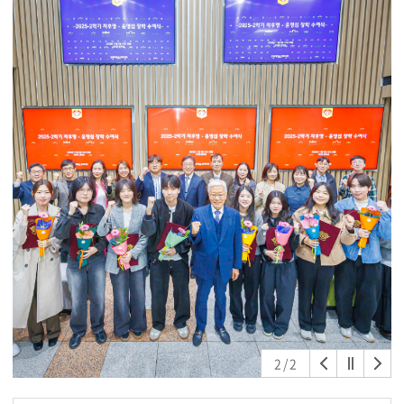
번호표 배부→ 학위가운 수령 나) 반납 절차: 상태
확인→ 학위가운 반납→ 번호표 제출→ 신분증 반환
5) 대여 신청자는 본인 확인이 가능한 신분증(주민등
록증, 운전면허증, 외국인등록증)을 반드시 지참하여야
하며, 신분증 보관 후 대여함 ※ 학생증, 모바일 신
분증은 인정하지 않습니다. 6) 신청서 제출과 동시에
즉시 접수되며, 접수 완료 후 24시간 이내에 확인 문자 발
송 7) 개인정보(필수항목) 수집 및 이용에 동의 8)
신청시 이름, 학번, 연락처, 졸업학위, 학위가운 대여 희
망일을 정확히 작성 후 제출 9) 학위가운의 제3자를
통해 불법 재대여 또는 판매하는 행위는 엄격히 금지하
며, 위반시 법적 조치를 받을 수 있음
2
/
2