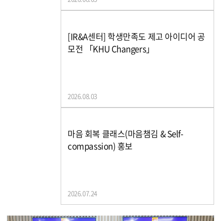
후 졸업예정자 및 기졸업자가 작성 후 신청 ※
https://forms.gle/y31SD2egqfAwwsK98 2) 사전
예약기간: 2026.8.6.(목) ~ 2026.8.18.(화)(사전 예약 미
신청 시 당일 대여가 불가합니다.) 3) 대여/반납기간:
[IR&A센터] 학생만족도 제고 아이디어 공
2026.8.19.(수) ~ 2026.8.22.(토)[※ 일정은 학교 사정에
모전 「KHU Changers」
따라 변경될 수 있음] 가) 대여시간 - 8.19.
(수) 08:00 ~ 16:00 - 8.20.(목) ~ 8.21.(금) 09:00 ~
16:00 - 8.22.(토) 09:00 ~ 13:00 나) 반납시
간 - 8.19.(수) ~ 8.21.(금) 09:00 ~ 17:00 -
8.22.(토) 09:00 ~ 14:00 다) 점심시간 -
2026.08.03
12:00 ~ 13:00 (대여/반납 불가) - 단, 학위수여식
당일에 한해 점심시간에도 대여 및 반납이 가능합니다.
나. 학위가운 대여장소: 네오르네상스관 1층 농구장
다. 학위가운 세탁비(대여시 5,000원 현금 선불) 라.
마음 회복 클래스(마음챔김 & Self-
학위가운 분실시 변상 금액 안내 구 분 분실시 변상
금액 학위가운 분실 200,000원 / 1벌 학위모 분실
compassion) 홍보
20,000원 / 1개 학위모 훼손(술 포함) 10,000원 / 1개
마. 유의사항 1) 졸업생 1인당 1회 1벌만 신청
가능 2) 2025학년도 후기(8월) 졸업자예정자 및 기졸
업자만 신청 가능 ※ 학사학위취득유예자는 신청 대
상에서 제외 됩니다. 3) 대여 장소 출입은 졸업생 본
2026.07.24
인만 출입할 수 있으며, 가족 또는 친구 등 제3자의 대리
대여는 불가함 4) 학위가운은 당일 대여, 당일 반납을
원칙으로 함 가) 대여 절차: 접수→ 신분증 제출→