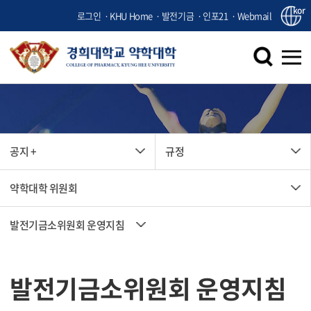
kor
로그인
KHU Home
발전기금
인포21
Webmail
공지 +
공지 +
규정
약학대학 위원회
발전기금소위원회 운영지침
발전기금소위원회 운영지침